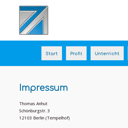
Skip
to
content
Start
Profil
Unterricht
Impressum
Thomas Anhut
Schönburgstr. 3
12103 Berlin (Tempelhof)