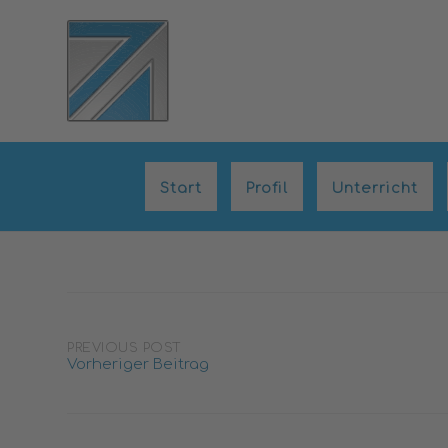
Skip
to
content
Start
Profil
Unterricht
Post
PREVIOUS POST
Vorheriger Beitrag
navigation