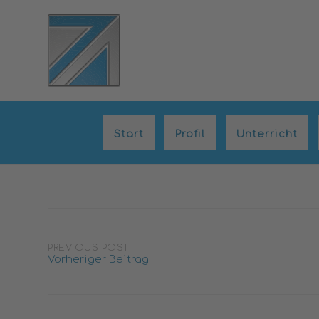
Skip
to
content
Start
Profil
Unterricht
Post
PREVIOUS POST
Vorheriger Beitrag
navigation